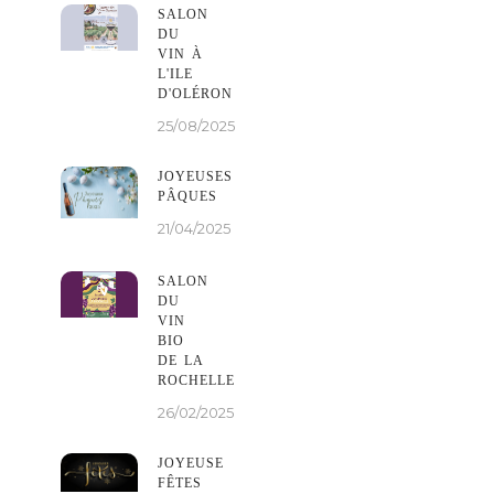
SALON
DU
VIN À
L'ILE
D'OLÉRON
25/08/2025
JOYEUSES
PÂQUES
21/04/2025
SALON
DU
VIN
BIO
DE LA
ROCHELLE
26/02/2025
JOYEUSE
FÊTES